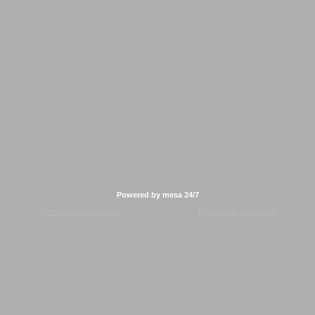
Powered by mesa 24/7
Términos y condiciones
Políticas de privacidad
v2.2024.02.19.13.25 - T