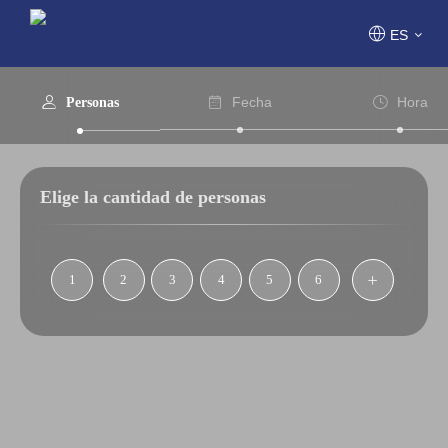
ES
Fecha
Hora
Personas
Elige la cantidad de personas
1
2
3
4
5
6